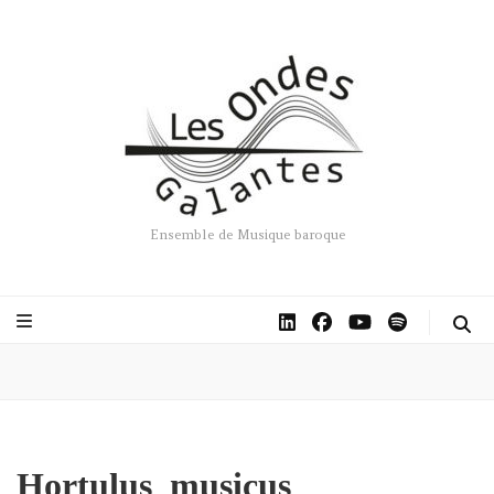
Ensemble de Musique baroque
Hortulus_musicus