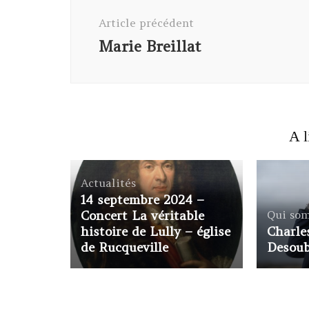
d'article
Article précédent
Marie Breillat
A l
Actualités
14 septembre 2024 –
Concert La véritable
Qui so
histoire de Lully – église
Charle
de Rucqueville
Desou