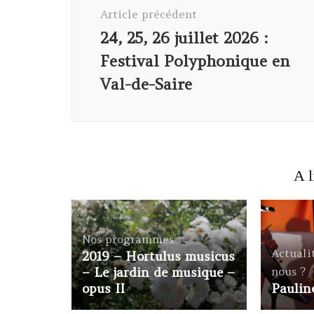
d'article
Article précédent
24, 25, 26 juillet 2026 :
Festival Polyphonique en
Val-de-Saire
A l
Nos programmes
Actuali
2019 – Hortulus musicus
– Le jardin de musique –
nous ?
opus II
Paulin